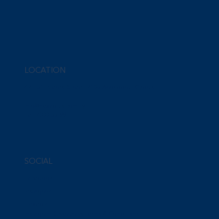
LOCATION
47 – 51 Everest Street, 7105 Aradippou, Cyprus
info@nexaplus.com.cy
Tel. 7000 55 99
SOCIAL
Facebook
Instagram
Linkedin
Instagram Giveaways Terms & Conditions