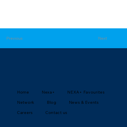
Previous
Next
Home
Nexa+
NEXA+ Favourites
Network
Blog
News & Events
Careers
Contact us