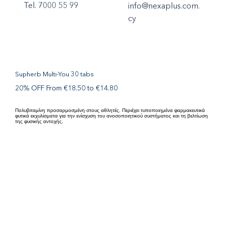
Tel. 7000 55 99
info@nexaplus.com.
cy
Supherb Multi-You 30 tabs
20% OFF From €18.50 to €14.80
Πολυβιταμίνη προσαρμοσμένη στους αθλητές. Περιέχει τυποποιημένα φαρμακευτικά
φυτικά εκχυλίσματα για την ενίσχυση του ανοσοποιητικού συστήματος και τη βελτίωση
της φυσικής αντοχής.