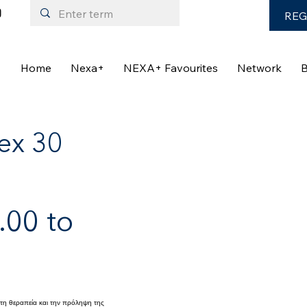
REG
Home
Nexa+
NEXA+ Favourites
Network
B
ex 30
00 to
στη θεραπεία και την πρόληψη της