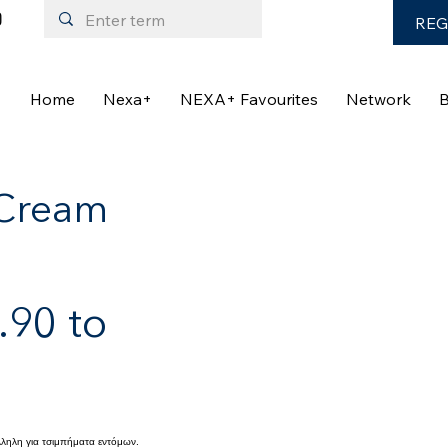
REG
Home
Nexa+
NEXA+ Favourites
Network
B
 Cream
90 to
ληλη για τσιμπήματα εντόμων.