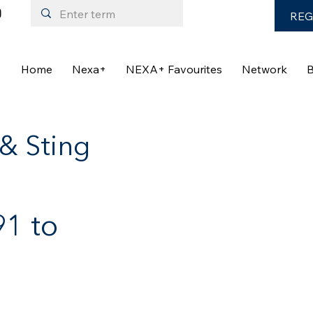
REG
Home
Nexa+
NEXA+ Favourites
Network
B
& Sting
1 to