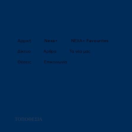
Αρχική
Nexa+
NΕΧΑ+ Favourites
Δίκτυο
Άρθρα
Τα νέα μας
Θέσεις
Επικοινωνία
ΤΟΠΟΘΕΣΙΑ
47 – 51 Everest Street, 7105 Αραδίππου, Κύπρος