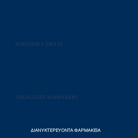
info@nexaplus.com.cy
Τηλ. 7000 59 99
ΚΟΙΝΩΝΙΚΑ ΔΙΚΤΥΑ
Facebook
Instagram
Linkedin
Όροι και προϋποθέσεις για διαγωνισμούς στο Instagram
ΧΡΕΙΑΖΕΣΤΕ ΦΑΡΜΑΚΕΙΟ;
Βρείτε όλα τα φαρμακεία που είναι έτοιμα να παρέχουν τις υπηρεσίες τους
ανά πάσα στιγμή της ημέρας.
ΔΙΑΝΥΚΤΕΡΕΥΟΝΤΑ ΦΑΡΜΑΚΕΙΑ