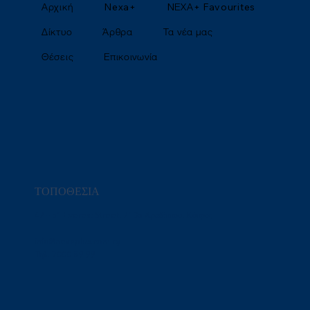
Αρχική
Nexa+
NΕΧΑ+ Favourites
Δίκτυο
Άρθρα
Τα νέα μας
Θέσεις
Επικοινωνία
ΤΟΠΟΘΕΣΙΑ
47 – 51 Everest Street, 7105 Αραδίππου, Κύπρος
info@nexaplus.com.cy
Τηλ. 7000 59 99