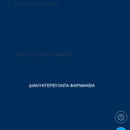
ΚΟΙΝΩΝΙΚΑ ΔΙΚΤΥΑ
Facebook
Instagram
Linkedin
Όροι και προϋποθέσεις για διαγωνισμούς στο Instagram
ΧΡΕΙΑΖΕΣΤΕ ΦΑΡΜΑΚΕΙΟ;
Βρείτε όλα τα φαρμακεία που είναι έτοιμα να παρέχουν τις υπηρεσίες τους
ανά πάσα στιγμή της ημέρας.
ΔΙΑΝΥΚΤΕΡΕΥΟΝΤΑ ΦΑΡΜΑΚΕΙΑ
© 2025 για τη NexaPlus Pharmacy Network Limited.
Δημιουργήθηκε με Wix Studio.