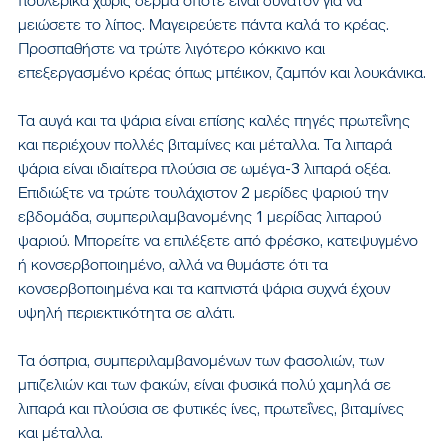
πουλερικά χωρίς δέρμα όποτε είναι δυνατόν για να 
μειώσετε το λίπος. Μαγειρεύετε πάντα καλά το κρέας. 
Προσπαθήστε να τρώτε λιγότερο κόκκινο και 
επεξεργασμένο κρέας όπως μπέικον, ζαμπόν και λουκάνικα. 
Τα αυγά και τα ψάρια είναι επίσης καλές πηγές πρωτεΐνης 
και περιέχουν πολλές βιταμίνες και μέταλλα. Τα λιπαρά 
ψάρια είναι ιδιαίτερα πλούσια σε ωμέγα-3 λιπαρά οξέα. 
Επιδιώξτε να τρώτε τουλάχιστον 2 μερίδες ψαριού την 
εβδομάδα, συμπεριλαμβανομένης 1 μερίδας λιπαρού 
ψαριού. Μπορείτε να επιλέξετε από φρέσκο, κατεψυγμένο 
ή κονσερβοποιημένο, αλλά να θυμάστε ότι τα 
κονσερβοποιημένα και τα καπνιστά ψάρια συχνά έχουν 
υψηλή περιεκτικότητα σε αλάτι. 
Τα όσπρια, συμπεριλαμβανομένων των φασολιών, των 
μπιζελιών και των φακών, είναι φυσικά πολύ χαμηλά σε 
λιπαρά και πλούσια σε φυτικές ίνες, πρωτεΐνες, βιταμίνες 
και μέταλλα. 