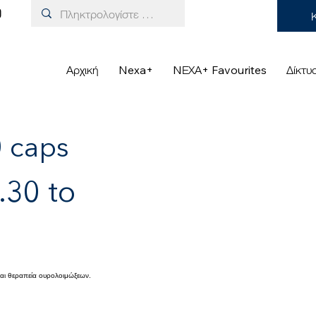
Αρχική
Nexa+
NΕΧΑ+ Favourites
Δίκτυ
 caps
30 to
και θεραπεία ουρολοιμώξεων.