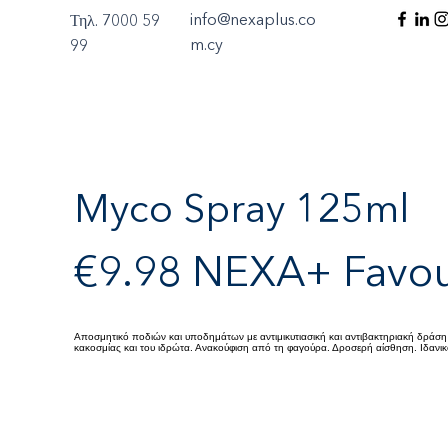
info@nexaplus.co
Τηλ. 7000 59
m.cy
99
Myco Spray 125ml
€9.98 NEXA+ Favou
Αποσμητικό ποδιών και υποδημάτων με αντιμικυτιασική και αντιβακτηριακή δράση 
κακoσμίας και του ιδρώτα. Ανακούφιση από τη φαγούρα. Δροσερή αίσθηση. Ιδανικό