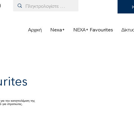
Αρχική
Nexa+
NΕΧΑ+ Favourites
Δίκτυ
rites
για την καταπολέμιση της
 για στρατιώτες.