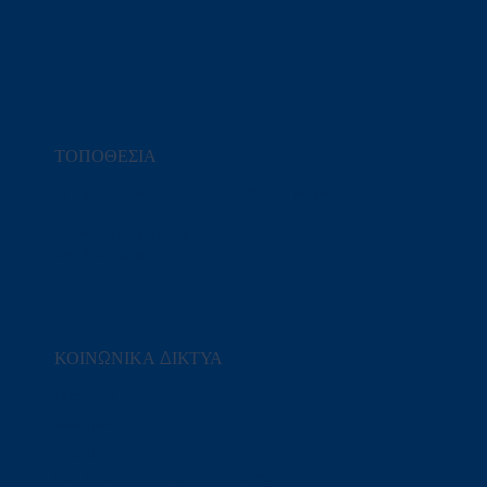
ΤΟΠΟΘΕΣΙΑ
47 – 51 Everest Street, 7105 Αραδίππου, Κύπρος
info@nexaplus.com.cy
Τηλ. 7000 59 99
ΚΟΙΝΩΝΙΚΑ ΔΙΚΤΥΑ
Facebook
Instagram
Linkedin
Όροι και προϋποθέσεις για διαγωνισμούς στο Instagram