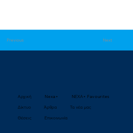
Previous
Next
Αρχική
Nexa+
NΕΧΑ+ Favourites
Δίκτυο
Άρθρα
Τα νέα μας
Θέσεις
Επικοινωνία