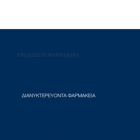
ΧΡΕΙΑΖΕΣΤΕ ΦΑΡΜΑΚΕΙΟ;
Βρείτε όλα τα φαρμακεία που είναι έτοιμα να
παρέχουν τις υπηρεσίες τους ανά πάσα στιγμή της
ημέρας.
ΔΙΑΝΥΚΤΕΡΕΥΟΝΤΑ ΦΑΡΜΑΚΕΙΑ
© 2025 για τη NexaPlus Pharmacy Network
Limited. Δημιουργήθηκε με Wix Studio.