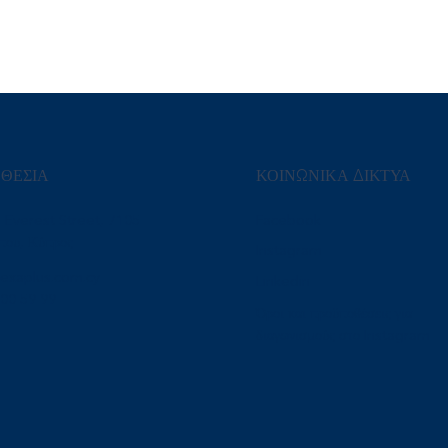
ΘΕΣΙΑ
ΚΟΙΝΩΝΙΚΑ ΔΙΚΤΥΑ
1 Everest Street, 7105
Facebook
που, Κύπρος
Instagram
exaplus.com.cy
Linkedin
000 59 99
Όροι και προϋποθέσεις για
διαγωνισμούς στο Instagram