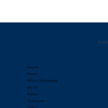
ΤΟΠΟ
47 – 5
Αραδίπ
Αρχική
info@n
Τηλ. 7
Nexa+
NΕΧΑ+ Favourites
Δίκτυο
Άρθρα
Τα νέα μας
Θέσεις